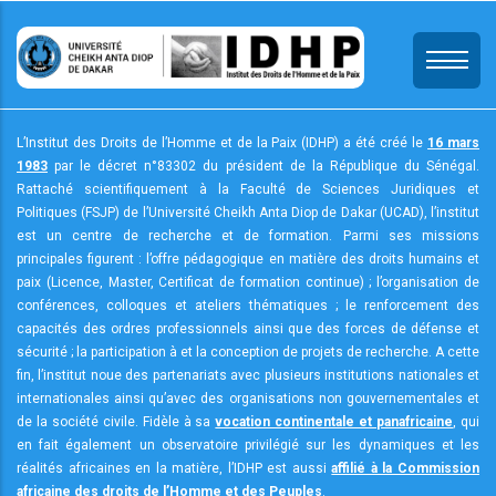
Aller
au
contenu
principal
L’Institut des Droits de l’Homme et de la Paix (IDHP) a été créé le
16 mars
1983
par le décret n°83302 du président de la République du Sénégal.
Rattaché scientifiquement à la Faculté de Sciences Juridiques et
Politiques (FSJP) de l’Université Cheikh Anta Diop de Dakar (UCAD), l’institut
est un centre de recherche et de formation. Parmi ses missions
principales figurent : l’offre pédagogique en matière des droits humains et
paix (Licence, Master, Certificat de formation continue) ; l’organisation de
conférences, colloques et ateliers thématiques ; le renforcement des
capacités des ordres professionnels ainsi que des forces de défense et
sécurité ; la participation à et la conception de projets de recherche. A cette
fin, l’institut noue des partenariats avec plusieurs institutions nationales et
internationales ainsi qu’avec des organisations non gouvernementales et
de la société civile. Fidèle à sa
vocation continentale et panafricaine
, qui
en fait également un observatoire privilégié sur les dynamiques et les
réalités africaines en la matière, l’IDHP est aussi
affilié à la Commission
africaine des droits de l’Homme et des Peuples
.