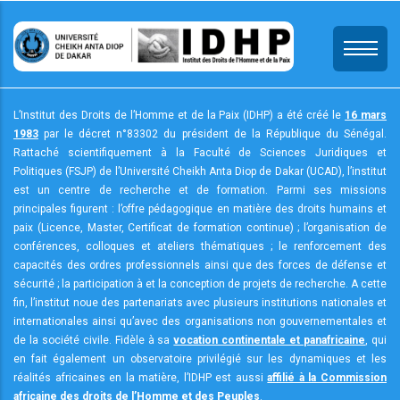
Aller
au
contenu
principal
L’Institut des Droits de l’Homme et de la Paix (IDHP) a été créé le
16 mars
1983
par le décret n°83302 du président de la République du Sénégal.
Rattaché scientifiquement à la Faculté de Sciences Juridiques et
Politiques (FSJP) de l’Université Cheikh Anta Diop de Dakar (UCAD), l’institut
est un centre de recherche et de formation. Parmi ses missions
principales figurent : l’offre pédagogique en matière des droits humains et
paix (Licence, Master, Certificat de formation continue) ; l’organisation de
conférences, colloques et ateliers thématiques ; le renforcement des
capacités des ordres professionnels ainsi que des forces de défense et
sécurité ; la participation à et la conception de projets de recherche. A cette
fin, l’institut noue des partenariats avec plusieurs institutions nationales et
internationales ainsi qu’avec des organisations non gouvernementales et
de la société civile. Fidèle à sa
vocation continentale et panafricaine
, qui
en fait également un observatoire privilégié sur les dynamiques et les
réalités africaines en la matière, l’IDHP est aussi
affilié à la Commission
africaine des droits de l’Homme et des Peuples
.