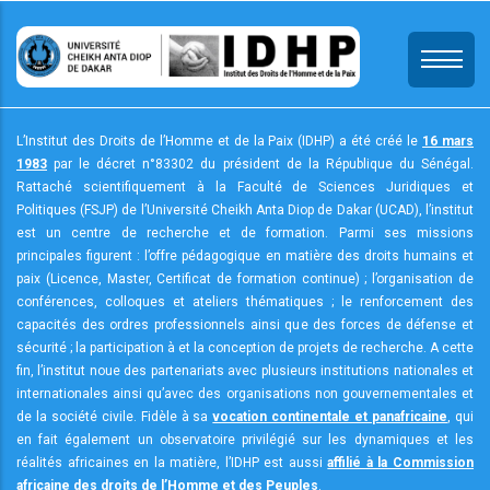
Aller
au
contenu
principal
L’Institut des Droits de l’Homme et de la Paix (IDHP) a été créé le
16 mars
1983
par le décret n°83302 du président de la République du Sénégal.
Rattaché scientifiquement à la Faculté de Sciences Juridiques et
Politiques (FSJP) de l’Université Cheikh Anta Diop de Dakar (UCAD), l’institut
est un centre de recherche et de formation. Parmi ses missions
principales figurent : l’offre pédagogique en matière des droits humains et
paix (Licence, Master, Certificat de formation continue) ; l’organisation de
conférences, colloques et ateliers thématiques ; le renforcement des
capacités des ordres professionnels ainsi que des forces de défense et
sécurité ; la participation à et la conception de projets de recherche. A cette
fin, l’institut noue des partenariats avec plusieurs institutions nationales et
internationales ainsi qu’avec des organisations non gouvernementales et
de la société civile. Fidèle à sa
vocation continentale et panafricaine
, qui
en fait également un observatoire privilégié sur les dynamiques et les
réalités africaines en la matière, l’IDHP est aussi
affilié à la Commission
africaine des droits de l’Homme et des Peuples
.