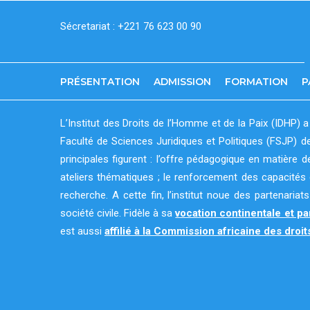
Aller
Sécretariat : +221 76 623 00 90
au
contenu
principal
PRÉSENTATION
ADMISSION
FORMATION
P
L’Institut des Droits de l’Homme et de la Paix (IDHP) a
Faculté de Sciences Juridiques et Politiques (FSJP) d
principales figurent : l’offre pédagogique en matière 
ateliers thématiques ; le renforcement des capacités 
recherche. A cette fin, l’institut noue des partenaria
société civile. Fidèle à sa
vocation continentale et pa
est aussi
affilié à la Commission africaine des dro