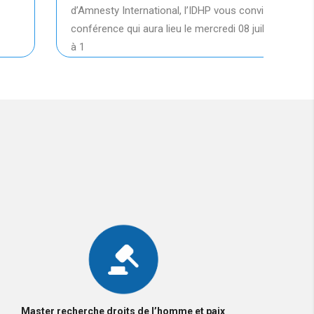
Dans 
d’Amnesty International, l’IDHP vous convie à la
scien
conférence qui aura lieu le mercredi 08 juillet 2026
de la 
à 1
Master recherche droits de l’homme et paix