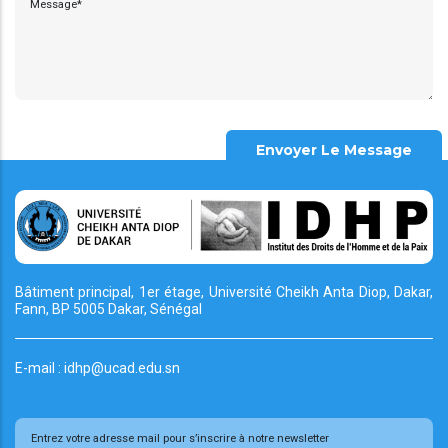
Bâtiment principal, 1er étage, Université Cheikh
Anta Diop, Dakar,
Fann, BP 5005 Dakar, Sénégal
E-mail : idhp@ucad.edu.sn