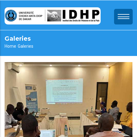
Skip
to
main
content
Galeries
Breadcrumb
Home
Galeries