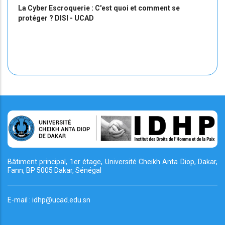
La Cyber Escroquerie : C'est quoi et comment se
protéger ? DISI - UCAD
Bâtiment principal, 1er étage, Université Cheikh
Anta Diop, Dakar,
Fann, BP 5005 Dakar, Sénégal
E-mail : idhp@ucad.edu.sn