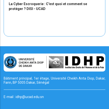
La Cyber Escroquerie : C'est quoi et comment se
protéger ? DISI - UCAD
Bâtiment principal, 1er étage, Université Cheikh
Anta Diop, Dakar,
Fann, BP 5005 Dakar, Sénégal
E-mail : idhp@ucad.edu.sn