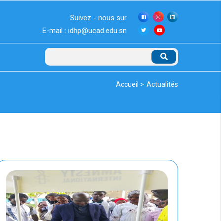
Suivez - nous sur
E-mail : idhp@ucad.edu.sn
Rechercher
Fil
Accueil >
Actualités
d'Ariane