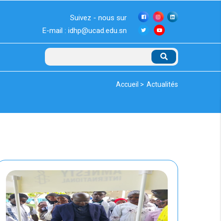
Suivez - nous sur
E-mail : idhp@ucad.edu.sn
Rechercher
Fil
Accueil >
Actualités
d'Ariane