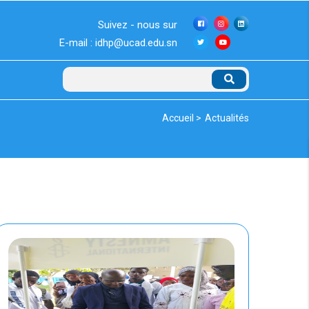
Suivez - nous sur
E-mail : idhp@ucad.edu.sn
Rechercher
Fil
Accueil >
Actualités
d'Ariane