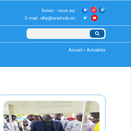
Suivez - nous sur
E-mail : idhp@ucad.edu.sn
Rechercher
Fil
Accueil >
Actualités
d'Ariane