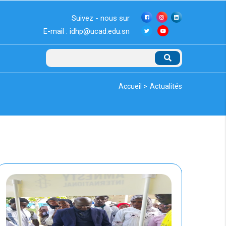
Suivez - nous sur
E-mail : idhp@ucad.edu.sn
Rechercher
Fil
Accueil >
Actualités
d'Ariane