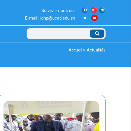
Suivez - nous sur
E-mail : idhp@ucad.edu.sn
Rechercher
Fil
Accueil >
Actualités
d'Ariane