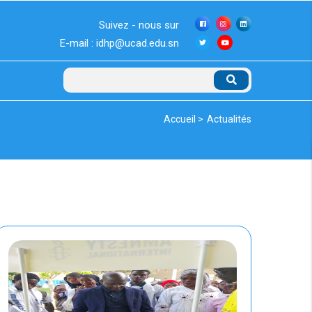
Suivez - nous sur
E-mail : idhp@ucad.edu.sn
Rechercher
Fil
Accueil >
Actualités
d'Ariane