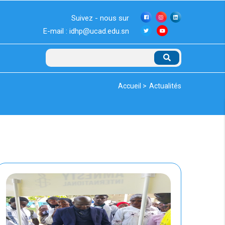
Suivez - nous sur
E-mail : idhp@ucad.edu.sn
Rechercher
Fil
Accueil >
Actualités
d'Ariane