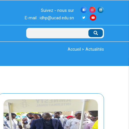
Suivez - nous sur
E-mail : idhp@ucad.edu.sn
Rechercher
Fil
Accueil >
Actualités
d'Ariane