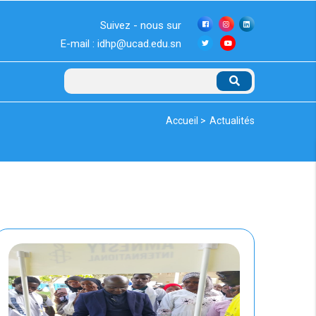
Suivez - nous sur
E-mail : idhp@ucad.edu.sn
Rechercher
Fil
Accueil >
Actualités
d'Ariane