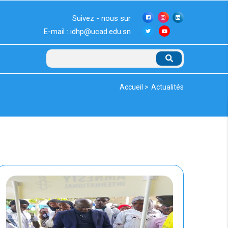
Suivez - nous sur
E-mail : idhp@ucad.edu.sn
Rechercher
Fil
Accueil >
Actualités
d'Ariane