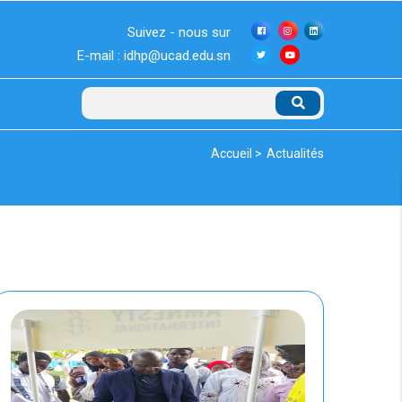
Suivez - nous sur
E-mail : idhp@ucad.edu.sn
Rechercher
Fil
Accueil >
Actualités
d'Ariane