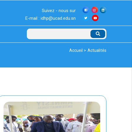
Suivez - nous sur
E-mail : idhp@ucad.edu.sn
Rechercher
Fil
Accueil >
Actualités
d'Ariane