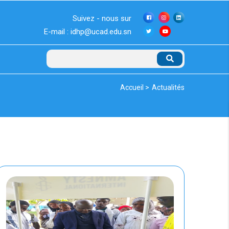
Suivez - nous sur
E-mail : idhp@ucad.edu.sn
Rechercher
Fil
Accueil >
Actualités
d'Ariane