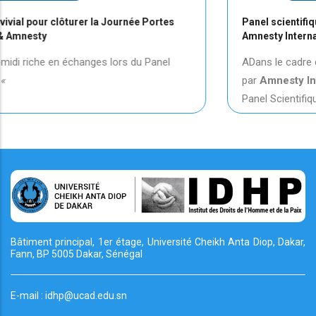
la Journée Portes
Panel scientifique sur l'impunité en d
Amnesty International-IDHP
es lors du Panel
ADans le cadre de la Journée Portes
par
Amnesty International
en parten
Panel Scientifique
Bâtiment principal, 1er étage, Université Cheikh
Anta Diop, Dakar,
Fann, BP 5005 Dakar, Sénégal
E-mail : idhp@ucad.edu.sn