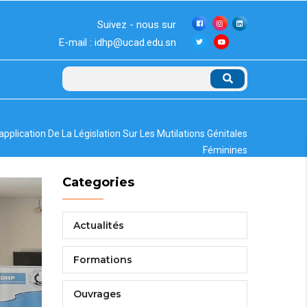
Suivez - nous sur
E-mail : idhp@ucad.edu.sn
Rechercher
pplication De La Législation Sur Les Mutilations Génitales
Féminines
Categories
Actualités
Formations
Ouvrages