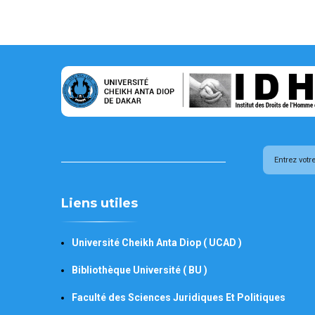
Liens utiles
Université Cheikh Anta Diop ( UCAD )
Bibliothèque Université ( BU )
Faculté des Sciences Juridiques Et Politiques