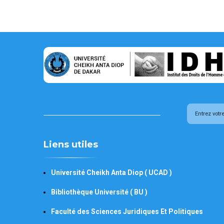
Liens utiles
Université Cheikh Anta Diop ( UCAD )
Bibliothèque Université ( BU )
Faculté des Sciences Juridiques Et Politiques