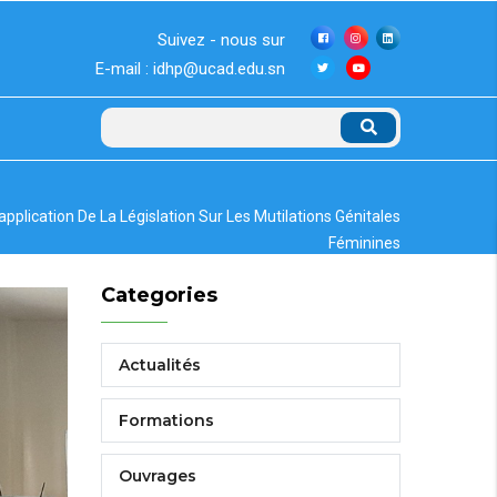
Suivez - nous sur
E-mail : idhp@ucad.edu.sn
Rechercher
pplication De La Législation Sur Les Mutilations Génitales
Féminines
Categories
Actualités
Formations
Ouvrages