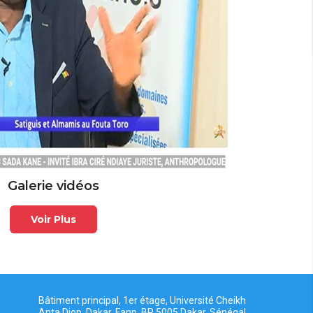
Galerie vidéos
Voir Plus
Bâtiment principal, 1er étage, Université Cheikh
Anta Diop, Dakar, Fann, BP 5005 Dakar, Sénégal