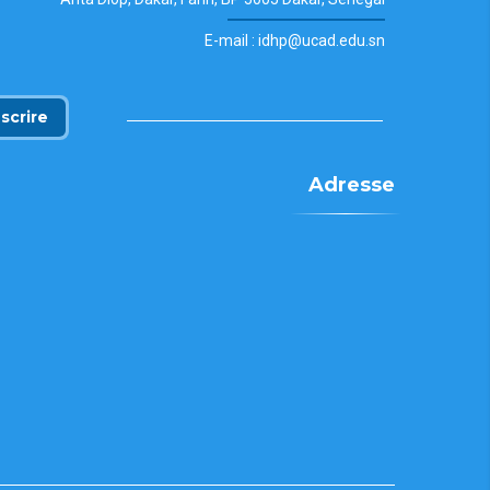
E-mail : idhp@ucad.edu.sn
nscrire
Adresse