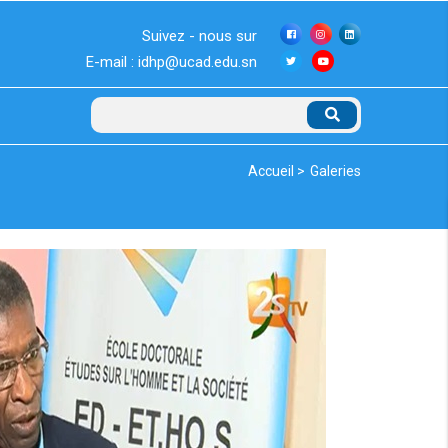
Suivez - nous sur
E-mail : idhp@ucad.edu.sn
Rechercher
Fil
Accueil >
Galeries
d'Ariane