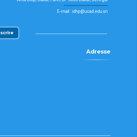
E-mail : idhp@ucad.edu.sn
nscrire
Adresse