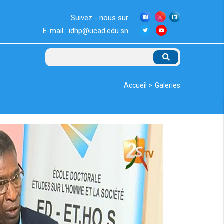
Suivez - nous sur
E-mail : idhp@ucad.edu.sn
Rechercher
Fil
Accueil >
Galeries
d'Ariane