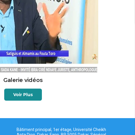
Galerie vidéos
Voir Plus
Bâtiment principal, 1er étage, Université Cheikh
Anta Diop, Dakar, Fann, BP 5005 Dakar, Sénégal