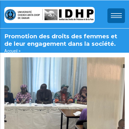
Aller
au
contenu
principal
Promotion des droits des femmes et
de leur engagement dans la société.
Fil
Accueil >
Promotion Des Droits Des Femmes Et De Leur Engagement Dans
d'Ariane
La Société.