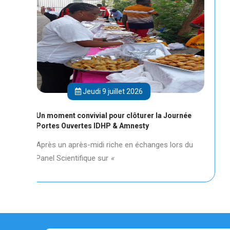
illet 2026
Jeudi 9 juillet 20
our clôturer la Journée
Panel scientifique sur l'impuni
 & Amnesty
international Amnesty Intern
che en échanges lors du
ADans le cadre de la Journée
«
organisée par
Amnesty Intern
partenariat avec l'IDHP, un Pan