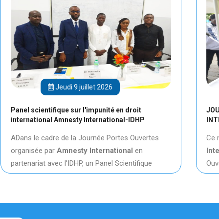
26
Mercredi 8 juillet 2026
té en droit
JOURNÉES PORTES OUVERTES AMN
ational-IDHP
INTERNATIONAL – EN PARTENARIAT A
 Portes Ouvertes
Ce mercredi 08 juillet 2026,
Amnesty
ational
en
International
a lancé ses Journées 
el Scientifique
Ouvertes, en partenariat avec l'
IDHP