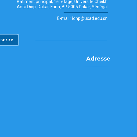
Bâtiment principal, 1er étage, Université Cheikh
Anta Diop, Dakar, Fann, BP 5005 Dakar, Sénégal
E-mail : idhp@ucad.edu.sn
nscrire
Adresse