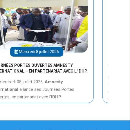
Mardi 7 juillet 2026
ESTY
Objet : Invitation aux « Mercredi de l’I.D.H.P. 
VEC L'IDHP.
À l’occasion des journées portes ouvertes
d’Amnesty International, l’IDHP vous convie à
Portes
conférence qui aura lieu le mercredi 08 juille
à 1