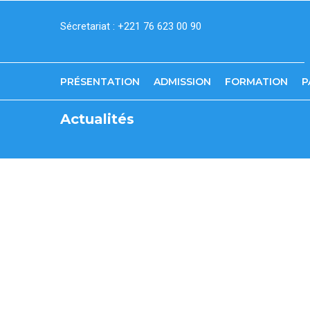
Skip
Sécretariat : +221 76 623 00 90
to
main
content
PRÉSENTATION
ADMISSION
FORMATION
P
Actualités