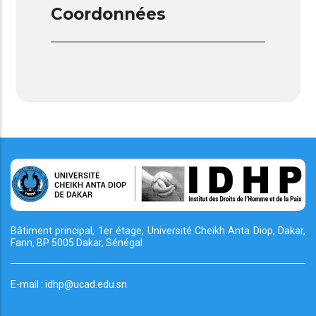
Coordonnées
Bâtiment principal, 1er étage, Université Cheikh
Anta Diop, Dakar,
Fann, BP 5005 Dakar, Sénégal
E-mail : idhp@ucad.edu.sn