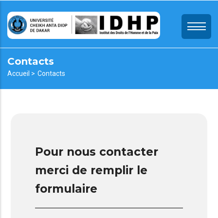
Aller
au
contenu
principal
Contacts
Fil
Accueil >
Contacts
d'Ariane
Pour nous contacter
merci de remplir le
formulaire