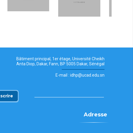
Bâtiment principal, 1er étage, Université Cheikh
Anta Diop, Dakar, Fann, BP 5005 Dakar, Sénégal
E-mail : idhp@ucad.edu.sn
nscrire
Adresse