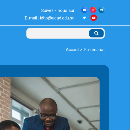
Suivez - nous sur
E-mail : idhp@ucad.edu.sn
Rechercher
Fil
Accueil >
Partenariat
d'Ariane