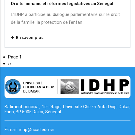
Droits humains et réformes législatives au Sénégal
L'IDHP a participé au dialogue parlementaire sur le droit
de la famille, la protection de l'enfan
En savoir plus
Page 1
Page
››
suivante
Bâtiment principal, 1er étage, Université Cheikh
Anta Diop, Dakar,
Fann, BP 5005 Dakar, Sénégal
E-mail : idhp@ucad.edu.sn