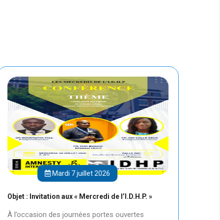
Mardi 7 juillet 2026
Objet : Invitation aux « Mercredi de l’I.D.H.P. »
LES M
Prote
À l’occasion des journées portes ouvertes