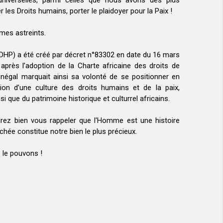
niverselles, parmi celles que nous avons des plus
les Droits humains, porter le plaidoyer pour la Paix !
mes astreints.
(IDHP) a été créé par décret n°83302 en date du 16 mars
après l’adoption de la Charte africaine des droits de
négal marquait ainsi sa volonté de se positionner en
ion d’une culture des droits humains et de la paix,
que du patrimoine historique et culturrel africains.
oudrez bien vous rappeler que l'Homme est une histoire
hée constitue notre bien le plus précieux.
s le pouvons !