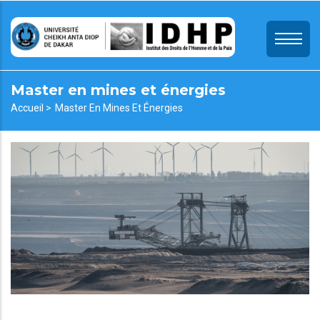
Aller
au
contenu
principal
Master en mines et énergies
Fil
Accueil >
Master En Mines Et Énergies
d'Ariane