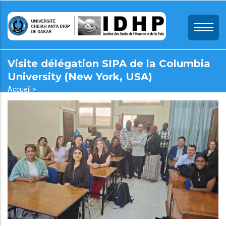
Aller
au
contenu
principal
Visite délégation SIPA de la Columbia
University (New York, USA)
Fil
Accueil >
Visite Délégation SIPA De La Columbia University (New York, USA)
d'Ariane