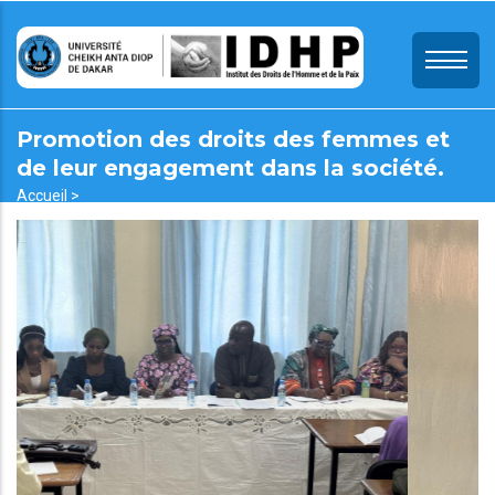
Aller
au
contenu
principal
Promotion des droits des femmes et
de leur engagement dans la société.
Fil
Accueil >
Promotion Des Droits Des Femmes Et De Leur Engagement Dans
d'Ariane
La Société.